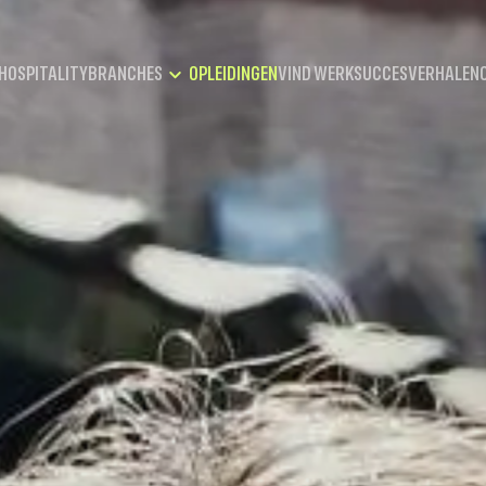
HOSPITALITY
OPLEIDINGEN
VIND WERK
SUCCESVERHALEN
BRANCHES
HORECA
FOOD SERVICES
EVENTS
RECREATIE
REIZEN