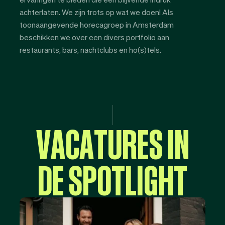
achterlaten. We zijn trots op wat we doen! Als
toonaangevende horecagroep in Amsterdam
beschikken we over een divers portfolio aan
restaurants, bars, nachtclubs en ho(s)tels.
V
A
C
A
T
U
R
E
S
I
N
D
E
S
P
O
T
L
I
G
H
T